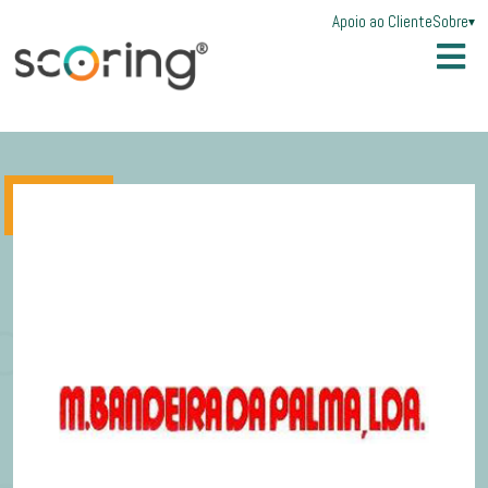
Apoio ao Cliente
Sobre
▾