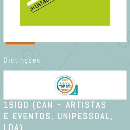
Distinções
1BIGO (CAN – ARTISTAS
E EVENTOS, UNIPESSOAL,
LDA)