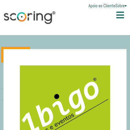
Apoio ao Cliente
Sobre
▾