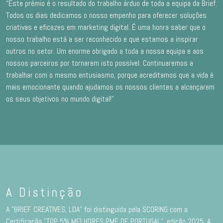
“Este prémio é o resultado do trabalho árduo de toda a equipa da Brief.
Todos os dias dedicamos o nosso empenho para oferecer soluções
criativas e eficazes em marketing digital. É uma honra saber que o
nosso trabalho está a ser reconhecido e que estamos a inspirar
outros no setor. Um enorme obrigado a toda a nossa equipa e aos
nossos parceiros por tornarem isto possível. Continuaremos a
trabalhar com o mesmo entusiasmo, porque acreditamos que a vida é
mais emocionante quando ajudamos os nossos clientes a alcançarem
os seus objetivos no mundo digital!”
A Distinção
A "BRIEF CREATIVES, LDA" foi distinguida pela SCORING com a
Certificação "TOP 5% MELHORES PME DE PORTUGAL”, edição 2025. A