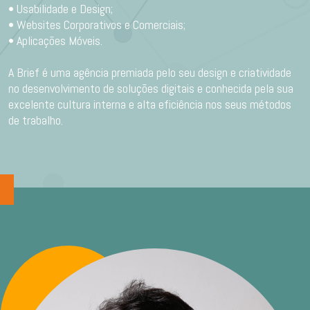
• Usabilidade e Design;
• Websites Corporativos e Comerciais;
• Aplicações Móveis.
A Brief é uma agência premiada pelo seu design e criatividade
no desenvolvimento de soluções digitais e conhecida pela sua
excelente cultura interna e alta eficiência nos seus métodos
de trabalho.