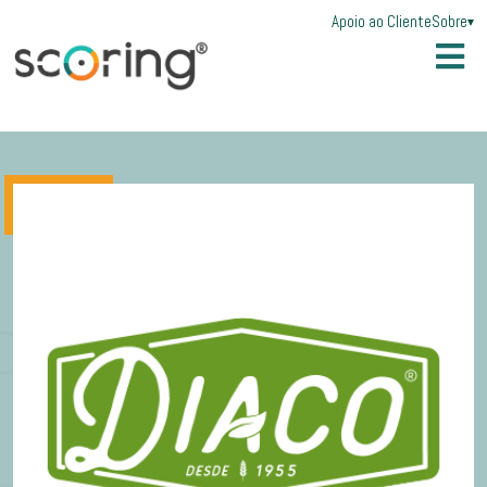
Apoio ao Cliente
Sobre
▾