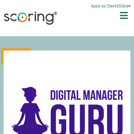
Apoio ao Cliente
Sobre
▾