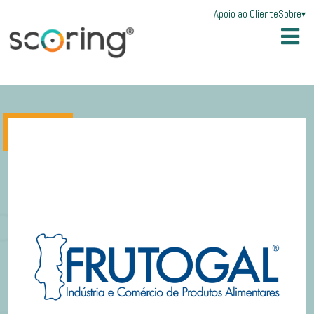
Apoio ao Cliente
Sobre
▾