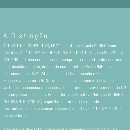
A Distinção
A "HORTITOOL CONSULTING, LDA" foi distinguida pela SCORING com a
Certificação "TOP 5% MELHORES PME DE PORTUGAL”, edição 2025. A
SCORING certifica que a empresa cumpriu os requisitos de acesso à
certificação e obteve, de acordo com o método ScorePME e no
exercício fiscal de 2024, um Índice de Desempenho e Solidez
Financeira superior a 80%, evidenciando ainda consistência nas
vertentes económica e financeira, o que só é acessível a menos de 5%
das empresas nacionais. Em conformidade, obteve Notação SCORING
"EXCELENTE" ("NS 5"), o que lhe confere em termos de
sustentabilidade económico-financeira, a distinção “TOP 5% / 2025”
atrás referida.
A excelência da gestão operacional e financeira demonstrada pela