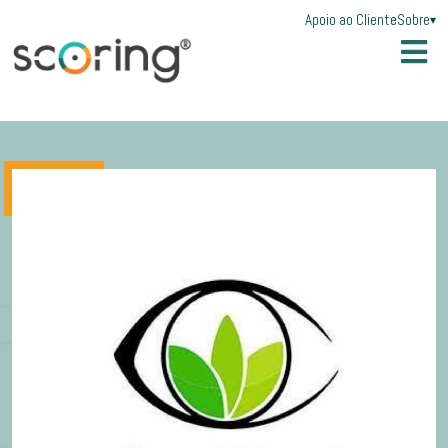
Apoio ao Cliente
Sobre
▾