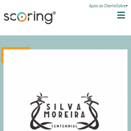
Apoio ao Cliente
Sobre
▾