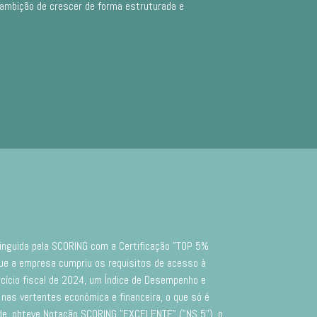
 ambição de crescer de forma estruturada e
inguida pela SCORING com a Certificação "TOP 5%
e a empresa cumpriu os requisitos de acesso à
cício fiscal de 2024, um Índice de Desempenho e
 nas vertentes económica e financeira, o que só é
e, obteve Notação SCORING "EXCELENTE" ("NS 5"), o