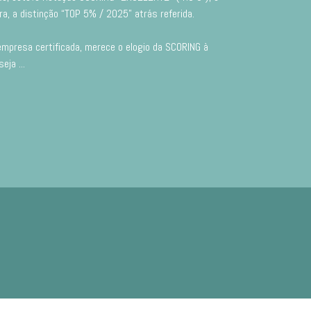
a, a distinção “TOP 5% / 2025” atrás referida.
empresa certificada, merece o elogio da SCORING à
 seja
...