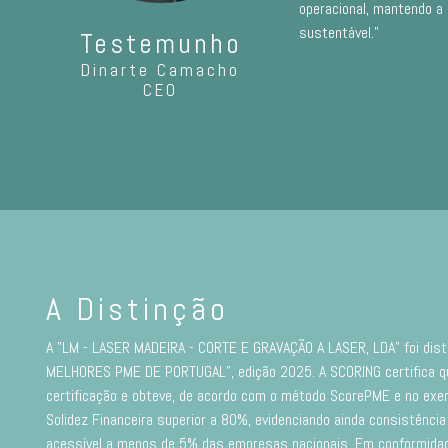
operacional, mantendo a
sustentável.”
Testemunho
Dinarte Camacho
CEO
A Distinção
A "LM - LASER MADEIRA - CORTE E GRAVAÇÃO A LASER, LDA" foi dist
MELHORES PME DE PORTUGAL”, edição 2025. A SCORING certifica qu
certificação e obteve, de acordo com o método ScorePME e no exer
Solidez Financeira superior a 80%, evidenciando ainda consistência
acessível a menos de 5% das empresas nacionais. Em conformidad