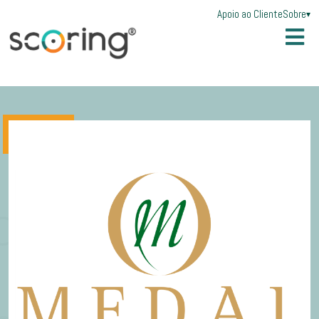
Apoio ao Cliente
Sobre
▾