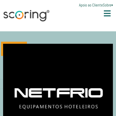
Apoio ao Cliente
Sobre
▾