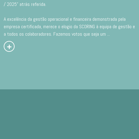
/ 2025” atrás referida.
A excelência da gestão operacional e financeira demonstrada pela
empresa certificada, merece o elogio da SCORING à equipa de gestão e
a todos os colaboradores. Fazemos votos que seja um
...