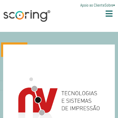
Apoio ao Cliente
Sobre
▾