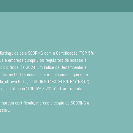
istinguida pela SCORING com a Certificação "TOP 5%
e a empresa cumpriu os requisitos de acesso à
cício fiscal de 2024, um Índice de Desempenho e
 nas vertentes económica e financeira, o que só é
e, obteve Notação SCORING "EXCELENTE" ("NS 5"), o
a, a distinção “TOP 5% / 2025” atrás referida.
empresa certificada, merece o elogio da SCORING à
 seja
...