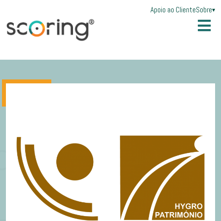
Apoio ao Cliente
Sobre
▾