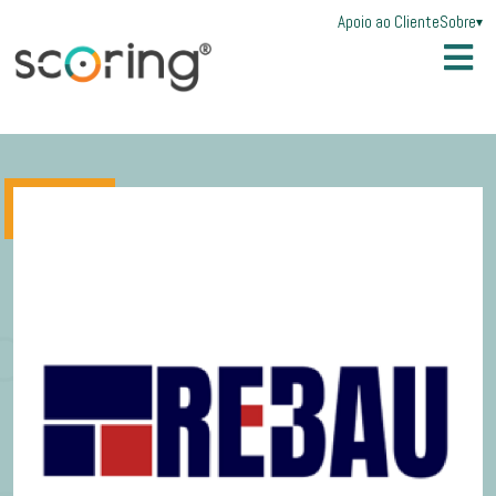
Apoio ao Cliente
Sobre
▾