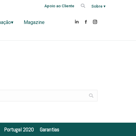
Search:
Search:
Apoio ao Cliente
Apoio ao Cliente
Sobre ▾
Sobre ▾
Formação▾
Magazine
Linkedin
Facebook
Instagram
mação▾
Magazine
Linkedin
Facebook
Instagram
Portugal 2020
Garantias