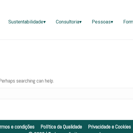
ão▾
Sustentabilidade▾
Consultoria▾
Pessoas▾
Sustentabilidade▾
Consultoria▾
Pessoas▾
For
 Perhaps searching can help.
rmos e condições
Política da Qualidade
Privacidade e Cookies