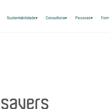
ão▾
Sustentabilidade▾
Consultoria▾
Pessoas▾
Sustentabilidade▾
Consultoria▾
Pessoas▾
For