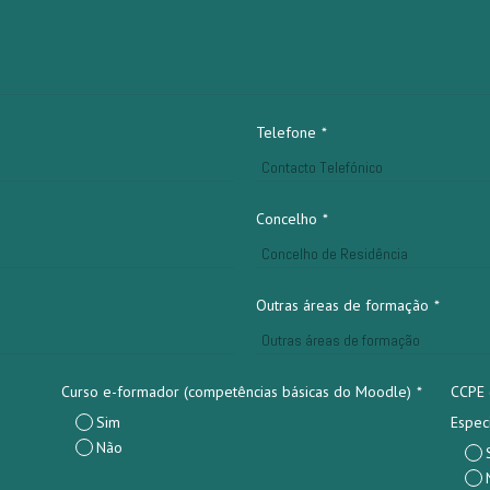
Telefone
*
Concelho
*
Outras áreas de formação
*
Curso e-formador (competências básicas do Moodle)
*
CCPE 
Sim
Espec
Não