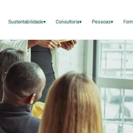
ão▾
Sustentabilidade▾
Consultoria▾
Pessoas▾
Sustentabilidade▾
Consultoria▾
Pessoas▾
For