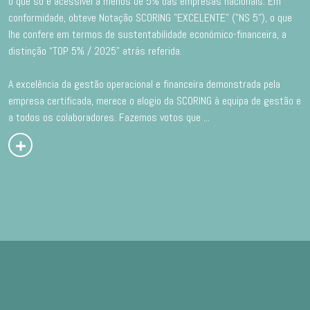
o que só é acessível a menos de 5% das empresas nacionais. Em
conformidade, obteve Notação SCORING "EXCELENTE" ("NS 5"), o que
lhe confere em termos de sustentabilidade económico-financeira, a
distinção “TOP 5% / 2025” atrás referida.
A excelência da gestão operacional e financeira demonstrada pela
empresa certificada, merece o elogio da SCORING à equipa de gestão e
a todos os colaboradores. Fazemos votos que
...