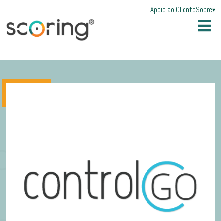
Apoio ao Cliente
Sobre
▾