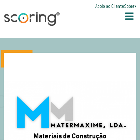
Apoio ao Cliente
Sobre
▾