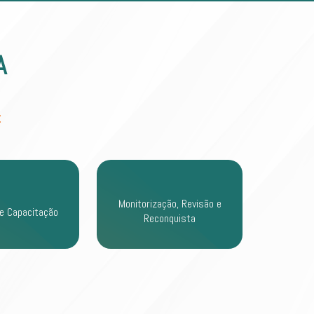
A
:
Monitorização, Revisão e
e Capacitação
Reconquista