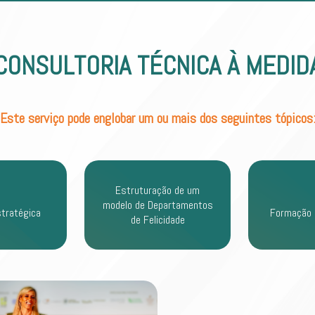
CONSULTORIA TÉCNICA À MEDID
Este serviço pode englobar um ou mais dos seguintes tópicos
Estruturação de um
modelo de Departamentos
stratégica
Formação 
de Felicidade