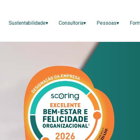
ão▾
Sustentabilidade▾
Consultoria▾
Pessoas▾
Sustentabilidade▾
Consultoria▾
Pessoas▾
For