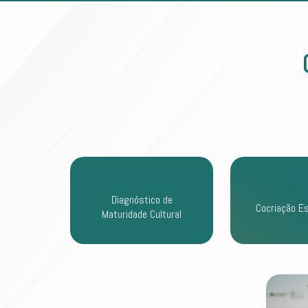
Diagnóstico de
Cocriação E
Maturidade Cultural