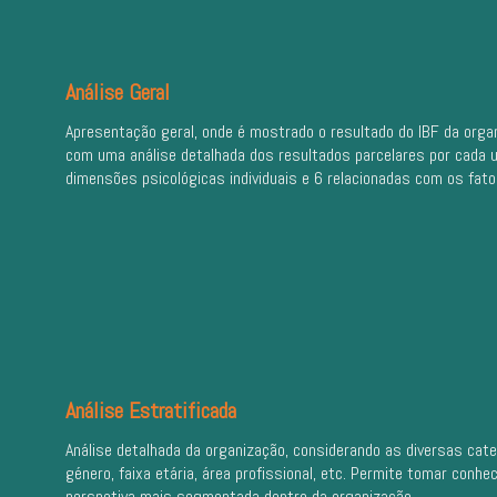
Análise Geral
Apresentação geral, onde é mostrado o resultado do IBF da orga
com uma análise detalhada dos resultados parcelares por cada 
dimensões psicológicas individuais e 6 relacionadas com os fato
Análise Estratificada
Análise detalhada da organização, considerando as diversas ca
género, faixa etária, área profissional, etc. Permite tomar con
perspetiva mais segmentada dentro da organização.