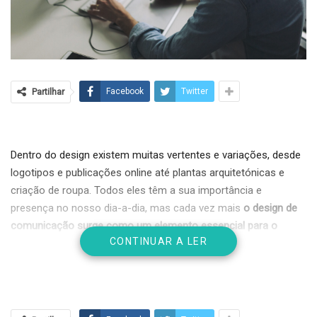
Partilhar
Facebook
Twitter
Dentro do design existem muitas vertentes e variações, desde
logotipos e publicações online até plantas arquitetónicas e
criação de roupa. Todos eles têm a sua importância e
presença no nosso dia-a-dia, mas cada vez mais
o design de
comunicação surge como um elemento essencial para o
CONTINUAR A LER
desenvolvimento e evolução de uma empresa
,
independentemente do seu tamanho.
Design de Comunicação
Geralmente associado a logotipos e
posts
de redes sociais, o