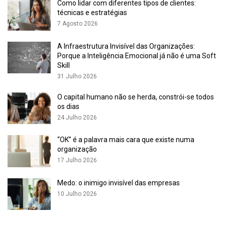
Como lidar com diferentes tipos de clientes:
para o sucesso dos mesmos, pois transmite uma sensação
técnicas e estratégias
de familiaridade, reconhecimento e confiança. De modo a não
7 Agosto 2026
estagnar e conseguir alcançar novos objetivos, irá ser sempre
necessário
criatividade
nos modos como desenvolver, evoluir e
A Infraestrutura Invisível das Organizações:
aplicar a identidade visual da marca, sendo que é necessário
Porque a Inteligência Emocional já não é uma Soft
Skill
adaptar
ao mercado, público-alvo e constantes alterações
31 Julho 2026
sócio económicas.
O capital humano não se herda, constrói-se todos
Todos estes fatores e a sua sincronia são ferramentas chave
os dias
para o sucesso de qualquer empresa, sendo que é necessário
24 Julho 2026
manter um balanço delicado entre eles. Ao priorizar um em
detrimento de qualquer outro, podemos deparar-nos com
“OK” é a palavra mais cara que existe numa
organização
certas questões que irão influenciar a imagem e mensagem da
17 Julho 2026
marca. Por exemplo, ao valorizar a consistência podemos
estar a abdicar da criatividade e adaptabilidade, resultando
Medo: o inimigo invisível das empresas
numa imagem repetitiva e banal. Ou se, ao reforçar a clareza
10 Julho 2026
da mensagem renunciarmos a simplicidade, podemos acabar
com uma imagem e mensagem extremamente complexa e