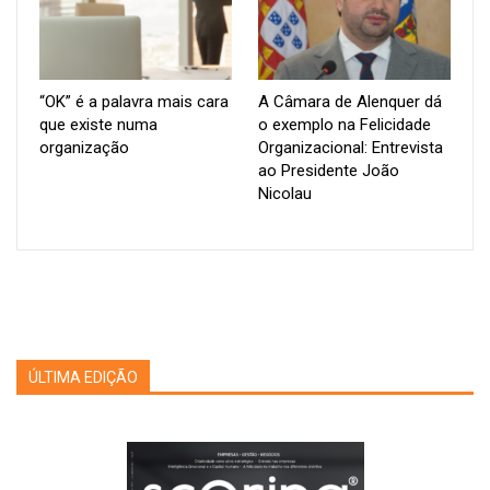
as manhãs, sem imagens dos pratos a serem servidos. Antes
da qualidade dos restaurantes ser posta em causa, a
visualidade destes elementos já transmitiu uma mensagem
tanto da qualidade como da dedicação e confiança do mesmo
“OK” é a palavra mais cara
A Câmara de Alenquer dá
que existe numa
o exemplo na Felicidade
com a sua comida ou serviços.
organização
Organizacional: Entrevista
ao Presidente João
O mesmo princípio pode ser aplicado a qualquer outra empresa
Nicolau
ou atividade. A utilização devida do Design de Comunicação
leva ao reconhecimento e promoção dos serviços e valores
que a mesma provém, ajudando-a a destacar-se como uma
entidade única, distinta de todas as que já existiam
previamente ou que ainda irão surgir no futuro.
Características do Design de Comunicação
ÚLTIMA EDIÇÃO
As vantagens que o Design de Comunicação traz para as PME
não podem ser subestimadas e, de modo a obter os melhores
resultados, existem várias características a ter em
consideração. Algumas das mais comuns são
a identidade