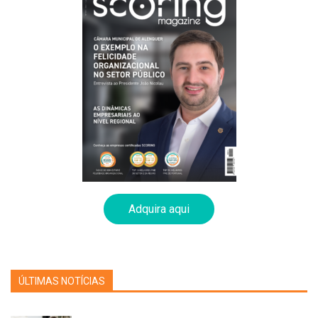
visual, a clareza, a simplicidade, a consistência, a
criatividade e
a adaptabilidade.
Aprofundando um pouco estes temas, a
identidade visual
trata
do conjunto de estratégias e elementos visuais que irão
representar a empresa ou entidade aos olhos do público.
Elementos como o logotipo, cores, tipografia e padrões visuais
são os pilares para a captação da essência e personalidade de
uma marca, estabelecendo uma imagem à qual a mesma irá
ser associada. Para isto é fundamental que a
clareza
do
objetivo principal da empresa seja evidente e bem definida, de
modo a não criar distrações ou confundir o público-alvo. A
Adquira aqui
simplicidade
destes elementos é também algo que determina a
sua leitura e compreensão, sendo que elementos
desnecessários ou excessivamente complexos devem ser
eliminados, tendo sempre em mente não alterar a mensagem
ÚLTIMAS NOTÍCIAS
pretendida, um balanço delicado. Ser
consistente
no modo
como este elementos e estratégias são aplicados é crucial