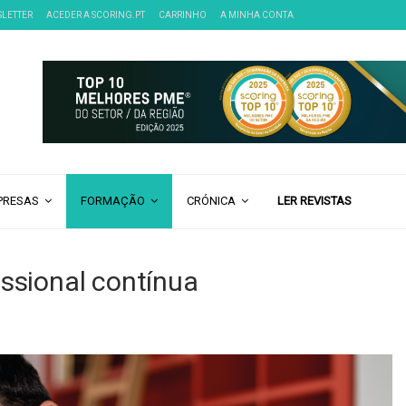
SLETTER
ACEDER A SCORING.PT
CARRINHO
A MINHA CONTA
PRESAS
FORMAÇÃO
CRÓNICA
LER REVISTAS
ssional contínua