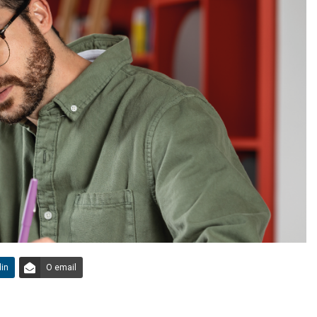
din
O email