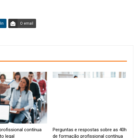
din
O email
rofissional contínua
Perguntas e respostas sobre as 40h
to legal
de formação profissional contínua