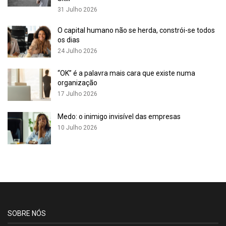
31 Julho 2026
O capital humano não se herda, constrói-se todos
os dias
24 Julho 2026
“OK” é a palavra mais cara que existe numa
organização
17 Julho 2026
Medo: o inimigo invisível das empresas
10 Julho 2026
Em termos tangíveis, estudos apontam que as empresas
portuguesas registam um aumento médio de 5% na
produtividade com formação contínua (IT Insight, 2024),
enquanto a nível internacional esse aumento pode chegar aos
SOBRE NÓS
12% (OCDE, 2024). Por outro lado, 74% das empresas líderes