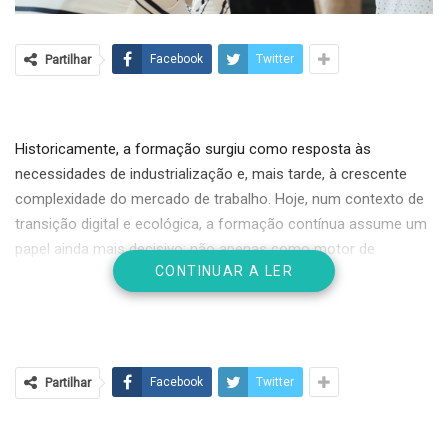
Partilhar
Facebook
Twitter
Historicamente, a formação surgiu como resposta às
necessidades de industrialização e, mais tarde, à crescente
complexidade do mercado de trabalho. Hoje, num contexto de
transição digital e ecológica, a formação contínua assume um
papel ainda mais decisivo: não apenas como motor de
CONTINUAR A LER
empregabilidade, mas como alicerce de inovação,
adaptabilidade e coesão social. Ignorar esta dimensão é
comprometer o futuro das organizações e das economias
nacionais.
Partilhar
Facebook
Twitter
A formação profissional em Portugal tem evoluído
significativamente nas últimas décadas. Segundo dados da
Fundação José Neves (2024), apenas 38% dos trabalhadores