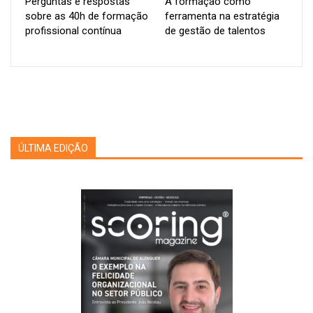
Perguntas e respostas
A formação como
estagnação e o crescimento sustentado.
sobre as 40h de formação
ferramenta na estratégia
profissional contínua
de gestão de talentos
Neste sentido, estamos a viver numa era em que o
conhecimento se torna rapidamente obsoleto. A formação
contínua deixou de ser uma mera obrigação legal para se
afirmar como um dos pilares estratégicos das organizações
modernas. Empresas líderes entendem a formação como um
investimento com retorno garantido em competitividade,
inovação e sustentabilidade. Várias organizações portuguesas
ÚLTIMA EDIÇÃO
apostam em academias corporativas que desenvolvem não
apenas competências técnicas, mas também a capacidade
crítica, a liderança e a inovação dos seus colaboradores.
Internacionalmente, a Google e a Microsoft são referências
pela forma como disponibilizam plataformas de aprendizagem
contínua. A Google, por exemplo, criou o programa
Career
Certificates
, com cursos técnicos acessíveis a todos os seus
colaboradores, enquanto a Microsoft integra aprendizagem em
Inteligência Artificial nas suas rotinas diárias com o uso de