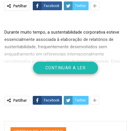
Partilhar
Facebook
Twitter
Durante muito tempo, a sustentabilidade corporativa esteve
essencialmente associada à elaboração de relatórios de
sustentabilidade, frequentemente desenvolvidos sem
enquadramento em referenciais internacionalmente
reconhecidos e com elevado grau de heterogeneidade. Esta
CONTINUAR A LER
realidade resultava em práticas pouco comparáveis,
fragmentadas e, em muitos casos, mais orientadas para a
comunicação do que para a integração efetiva da
sustentabilidade na estratégia empresarial.
Partilhar
Facebook
Twitter
Mais recentemente, por força da intervenção da União
Europeia, assistiu-se a um esforço significativo de
harmonização, quer ao nível da linguagem, quer ao nível dos
instrumentos e requisitos aplicáveis à sustentabilidade