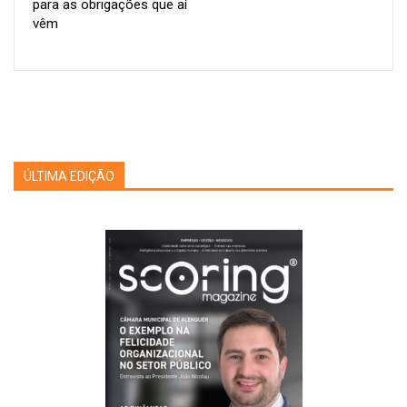
para as obrigações que aí
interpretá-los corretamente e, sobretudo, como
vêm
operacionalizá-los de forma eficaz e alinhada com a realidade
e maturidade de cada organização.
Para fazer face a esta situação, a SCORING desenvolveu uma
plataforma – ESG Lab – que permite uma gestão de
informação mais facilitada, que seja credível, face aos
instrumentos e referenciais reconhecidos e que permita à
ÚLTIMA EDIÇÃO
organização fazer cada uma das etapas de modo autónomo.
O ESG Lab está estruturado segundo a jornada de
sustentabilidade, o qual é um processo composto por 4
passos: