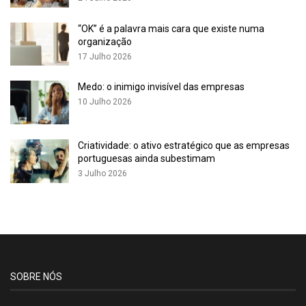
assegurar que a organização preenche corretamente, sendo
“OK” é a palavra mais cara que existe numa
desbloqueada a fase seguinte.
organização
17 Julho 2026
Relativamente a cada uma das etapas, pode-se dizer que o
diagnóstico foi concebido para mapear e avaliar os principais
Medo: o inimigo invisível das empresas
aspetos que definem o contexto da organização, permitindo
10 Julho 2026
compreender de forma integrada os fatores internos e
externos que influenciam o seu desempenho, a sua estratégia
Criatividade: o ativo estratégico que as empresas
e os seus impactos de governação, ambientais e sociais. Já a
portuguesas ainda subestimam
materialidade consiste num processo estruturado de
3 Julho 2026
envolvimento das partes interessadas para identificar, priorizar
e validar os temas que são mais relevantes para a organização
e para seus
stakeholders
. Esse processo orienta a definição
de prioridades estratégicas, a tomada de decisão e a alocação
de recursos, assegurando que a atuação da organização
esteja alinhada aos impactos de governação, ambientais e
SOBRE NÓS
sociais mais significativos.