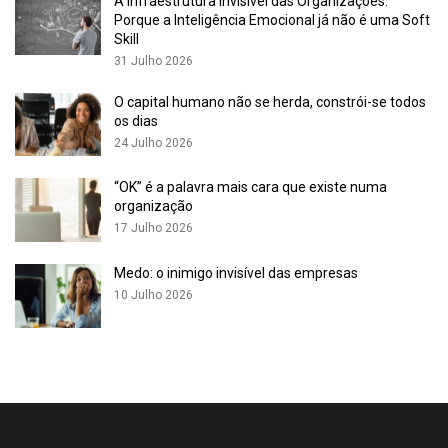
A Infraestrutura Invisível das Organizações:
Porque a Inteligência Emocional já não é uma Soft
Taxas de apoio:
até 50% a fundo perdido.
Skill
31 Julho 2026
Além destas três linhas prioritárias, existem ainda
programas
complementares
que, embora não estejam exclusivamente
O capital humano não se herda, constrói-se todos
focados na transição energética, podem potenciar projetos
os dias
com impacto ambiental significativo:
24 Julho 2026
PRR – Indústria Ecológica:
tecnologias limpas e eficiência
“OK” é a palavra mais cara que existe numa
organização
energética.
17 Julho 2026
Incentivos à Internacionalização:
para empresas que
pretendam posicionar produtos ou serviços verdes em
Medo: o inimigo invisível das empresas
mercados externos, através de ações de prospeção,
10 Julho 2026
participação em feiras e marketing internacional
sustentável.
Apoios à I&D empresarial:
para PME que apostem em
inovação aplicada à transição energética, como tecnologias
limpas, novos materiais, armazenamento energético ou
soluções de economia circular.