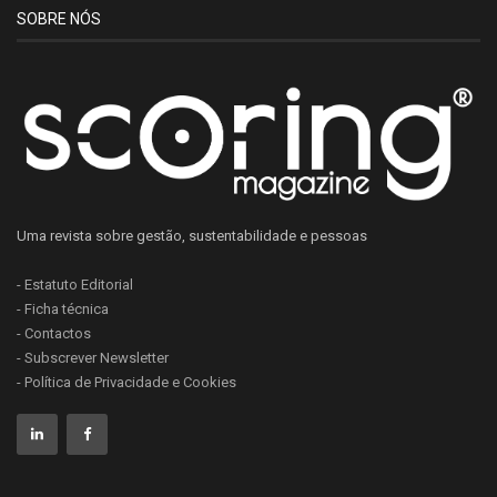
COMPETE/AICEP (1.000 M€):
produção de equipamentos
SOBRE NÓS
verdes como baterias, turbinas eólicas, painéis solares.
No conjunto, estes programas oferecem uma base sólida para
que as PME transformem a transição energética numa
vantagem competitiva real.
Oportunidades Práticas para PME
O que isto significa na prática? Eis alguns exemplos concretos:
Uma revista sobre gestão, sustentabilidade e pessoas
Redução da fatura energética com painéis solares, bombas
- Estatuto Editorial
de calor ou monitorização inteligente;
- Ficha técnica
Processos produtivos mais eficientes e com menos
- Contactos
desperdício;
- Subscrever Newsletter
- Política de Privacidade e Cookies
Economia circular e reaproveitamento de resíduos e
matérias-primas;
Participação em
clusters
e comunidades de energia
renovável;
Certificação energética e ESG como fator diferenciador.