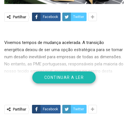
Partilhar
Facebook
Twitter
Vivemos tempos de mudança acelerada. A transição
energética deixou de ser uma opção estratégica para se tornar
num desafio inevitável para empresas de todas as dimensões.
No entanto, as PME portuguesas, responsáveis pela maioria do
nosso tecido empresarial, encontram-se no centro desta
CONTINUAR A LER
transformação. Num pequeno parque empresarial em Braga,
uma PME do setor metalomecânico reduziu a sua fatura
energética em cerca de 43% e cortou cerca de 35 toneladas de
emissões de CO₂ por ano, ao apenas instalar painéis solares e
substituir o seu sistema de climatização. Este é apenas um
Partilhar
Facebook
Twitter
dos muitos exemplos que ilustram que, se é verdade que a
pressão é grande – custos energéticos elevados, exigências