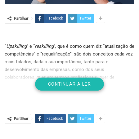
Partilhar
Facebook
Twitter
“
Upskilling
” e “
reskilling
”, que é como quem diz “atualização de
competências” e “requalificação”, são dois conceitos cada vez
mais falados, dada a sua importância, tanto para o
desenvolvimento das empresas, como dos seus
colaboradores, quer em termos profissionais, quer de
CONTINUAR A LER
desenvolvimento pessoal.
Hoje em dia, o futuro das empresas está intimamente ligado
ao desenvolvimento dos profissionais e à transformação
digital, sendo a formação contínua dos colaboradores, nos
Partilhar
Facebook
Twitter
seus conceitos de
upskilling
e
reskilling
, uma solução para a
sustentabilidade empresarial e para a captação e manutenção
de talentos.