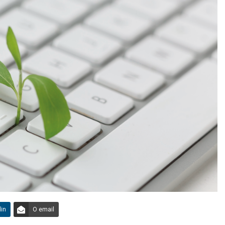
din
O email