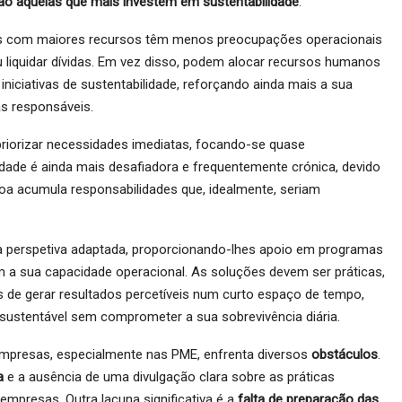
são aquelas que mais investem em sustentabilidade
.
sas com maiores recursos têm menos preocupações operacionais
 liquidar dívidas. Em vez disso, podem alocar recursos humanos
 iniciativas de sustentabilidade, reforçando ainda mais a sua
s responsáveis.
riorizar necessidades imediatas, focando-se quase
idade é ainda mais desafiadora e frequentemente crónica, devido
oa acumula responsabilidades que, idealmente, seriam
a perspetiva adaptada, proporcionando-lhes apoio em programas
om a sua capacidade operacional. As soluções devem ser práticas,
 de gerar resultados percetíveis num curto espaço de tempo,
sustentável sem comprometer a sua sobrevivência diária.
mpresas, especialmente nas PME, enfrenta diversos
obstáculos
.
ia
e a ausência de uma divulgação clara sobre as práticas
empresas. Outra lacuna significativa é a
falta de preparação das