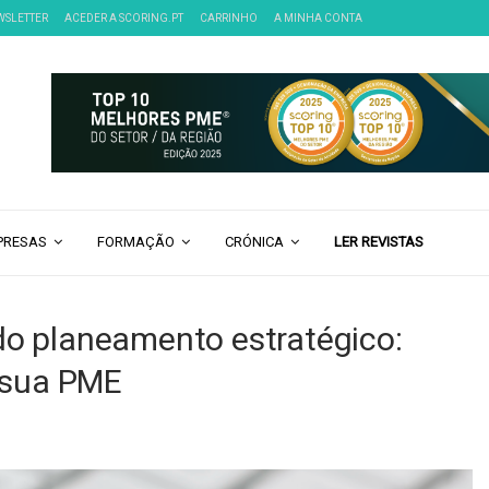
WSLETTER
ACEDER A SCORING.PT
CARRINHO
A MINHA CONTA
PRESAS
FORMAÇÃO
CRÓNICA
LER REVISTAS
do planeamento estratégico:
a sua PME