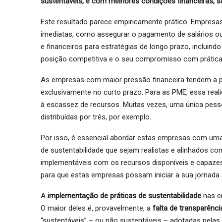
sustentáveis, e com melhores condições financeiras, 
Este resultado parece empiricamente prático. Empre
imediatas, como assegurar o pagamento de salários ou
e financeiros para estratégias de longo prazo, incluindo
posição competitiva e o seu compromisso com prática
As empresas com maior pressão financeira tendem a p
exclusivamente no curto prazo. Para as PME, essa real
à escassez de recursos. Muitas vezes, uma única pess
distribuídas por três, por exemplo.
Por isso, é essencial abordar estas empresas com um
de sustentabilidade que sejam realistas e alinhados c
implementáveis com os recursos disponíveis e capazes
para que estas empresas possam iniciar a sua jornada 
A
implementação de práticas de sustentabilidade
nas e
O maior deles é, provavelmente, a
falta de transparênc
“sustentáveis” – ou não sustentáveis – adotadas pelas 