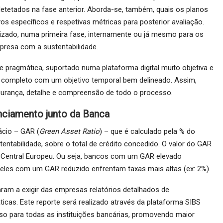
etetados na fase anterior. Aborda-se, também, quais os planos
s específicos e respetivas métricas para posterior avaliação.
alizado, numa primeira fase, internamente ou já mesmo para os
resa com a sustentabilidade.
pragmática, suportado numa plataforma digital muito objetiva e
e completo com um objetivo temporal bem delineado. Assim,
egurança, detalhe e compreensão de todo o processo.
anciamento junto da Banca
ácio – GAR (
Green Asset Ratio
) – que é calculado pela % do
ntabilidade, sobre o total de crédito concedido. O valor do GAR
co Central Europeu. Ou seja, bancos com um GAR elevado
ueles com um GAR reduzido enfrentam taxas mais altas (ex: 2%).
ram a exigir das empresas relatórios detalhados de
icas. Este reporte será realizado através da plataforma SIBS
so para todas as instituições bancárias, promovendo maior