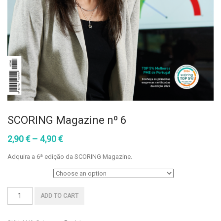
SCORING Magazine nº 6
2,90
€
–
4,90
€
Adquira a 6ª edição da SCORING Magazine.
1 edição
SCORING
ADD TO CART
Magazine
nº