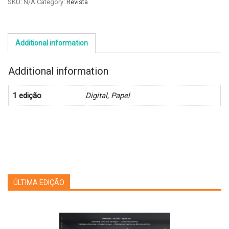
SKU:
N/A
Category:
Revista
6
quantity
Additional information
Additional information
1 edição
Digital, Papel
ÚLTIMA EDIÇÃO