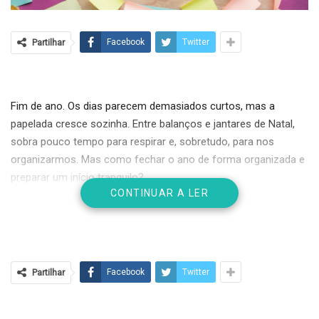
Partilhar
Facebook
Twitter
Fim de ano. Os dias parecem demasiados curtos, mas a
papelada cresce sozinha. Entre balanços e jantares de Natal,
sobra pouco tempo para respirar e, sobretudo, para nos
organizarmos. Mas como fechar o ano de forma organizada e
preparar um início tranquilo?
CONTINUAR A LER
Eis a minha tentativa de ajudar com uma
checklist
prática. Não
sou especialista, mas entendo o quão caótico pode ser este
período.
Em primeiro lugar,
feche as contas do ano
: confira os
Partilhar
Facebook
Twitter
movimentos bancários, garanta que não há discrepâncias e
que todas as faturas estão emitidas e registadas