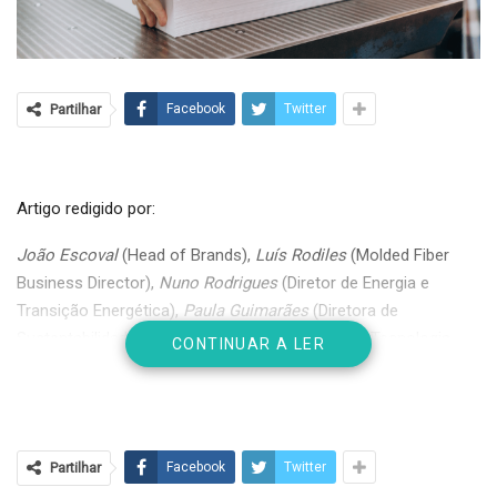
Partilhar
Facebook
Twitter
Artigo redigido por:
João Escoval
(Head of Brands),
Luís Rodiles
(Molded Fiber
Business Director),
Nuno Rodrigues
(Diretor de Energia e
Transição Energética),
Paula Guimarães
(Diretora de
Sustentabilidade),
Pedro Matos Silva
(Diretor de Tecnologia
CONTINUAR A LER
Digital),
Nuno Neto
(Diretor Financeiro),
Pedro Sousa
(Diretor
de Gestão Florestal).
Partilhar
Facebook
Twitter
Desde a
floresta
, que gere de acordo com as melhores