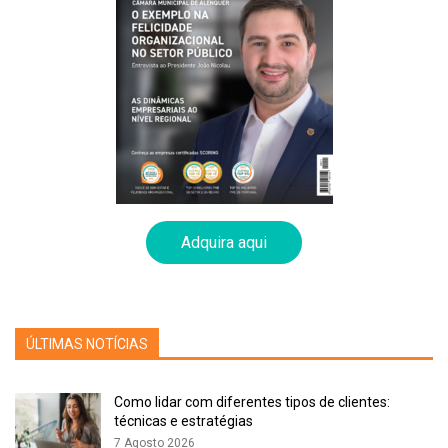
que constitui a matriz conceptual e operacional que orienta as
decisões e a estratégia de negócio.
Foi construída com o envolvimento de mais de 600
stakeholders
, tanto internos como externos, e tem como
referencial os Objetivos de Desenvolvimento Sustentável (ODS)
das Nações Unidas. Está estruturada em torno de dois eixos
de atuação, “Sociedade” e “Clima e Natureza”, que refletem as
duas dimensões centrais do propósito da Navigator – Pessoas
e Planeta.
Adquira aqui
Esta estratégia de gestão responsável, que integra e evidencia
o compromisso da empresa com a sustentabilidade, ganhou
expressão operacional através do Roteiro 2030, um plano de
ÚLTIMAS NOTÍCIAS
ação de longo prazo que dá corpo a 21 compromissos
estratégicos com metas claras, e que tem vindo a orientar
Como lidar com diferentes tipos de clientes:
investimentos, decisões de gestão e inovação.
técnicas e estratégias
7 Agosto 2026