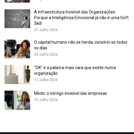
A Infraestrutura Invisível das Organizações:
Porque a Inteligência Emocional já não é uma Soft
Skill
31 Julho 2026
O capital humano não se herda, constrói-se todos
os dias
24 Julho 2026
“OK” é a palavra mais cara que existe numa
Agenda de Gestão Responsável 2030 da The Navigator Company
organização
17 Julho 2026
Cada compromisso tem metas específicas, indicadores
mensuráveis e horizontes temporais claros, assegurando não
Medo: o inimigo invisível das empresas
só o alinhamento com os ODS, como também a sua tradução
10 Julho 2026
prática em decisões operacionais e estratégicas.
A Navigator detém um histórico de liderança em
sustentabilidade, tendo sido pioneira na adoção destas
práticas, mesmo antes da formalização do conceito, em 1987,