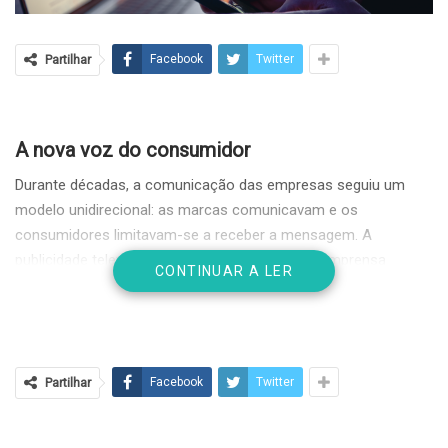
Partilhar
Facebook
Twitter
A nova voz do consumidor
Durante décadas, a comunicação das empresas seguiu um
modelo unidirecional: as marcas comunicavam e os
consumidores limitavam-se a receber a mensagem. A
publicidade televisiva, os anúncios de rádio e a imprensa
CONTINUAR A LER
escrita moldavam preferências de compra e definiam
tendências de consumo. No entanto, com a ascensão da
internet e das redes sociais, este paradigma foi radicalmente
transformado. Hoje,
os consumidores já não são apenas
Partilhar
Facebook
Twitter
recetores passivos, são criadores ativos de conteúdo
,
capazes de influenciar outros utilizadores e de moldar a
reputação de uma marca em tempo real.