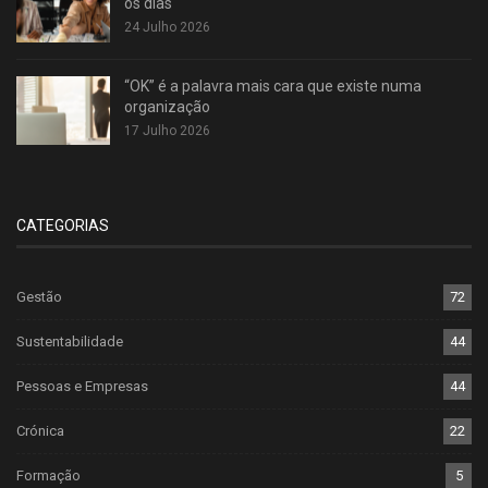
os dias
24 Julho 2026
“OK” é a palavra mais cara que existe numa
organização
17 Julho 2026
CATEGORIAS
Gestão
72
Sustentabilidade
44
Pessoas e Empresas
44
Crónica
22
Formação
5