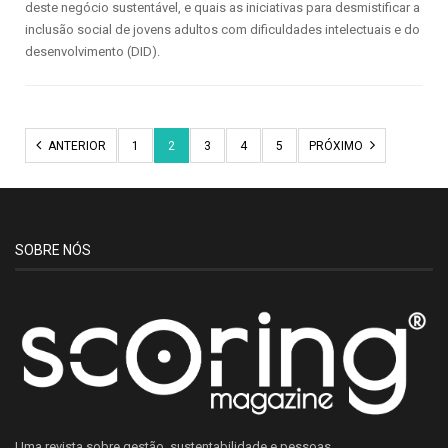
deste negócio sustentável, e quais as iniciativas para desmistificar a
inclusão social de jovens adultos com dificuldades intelectuais e do
desenvolvimento (DID).
ANTERIOR
1
2
3
4
5
PRÓXIMO
SOBRE NÓS
Uma revista sobre gestão, sustentabilidade e pessoas